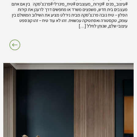
#עיצוב_פנים #קירות_מעוצבים #טיח_מינרלי #פרנצ'סקה בין אם אתם
מעצבים בית חדש, משפצים משרד או מחפשים דרך לרענן את קירות
הסלון – טיח נובה פרנצ'סקה מבית נירלט מציע את השילוב המושלם בין
עומק, טקסטורה ואסתטיקה עכשווית. זהו לא עוד טיח – זהו קונספט
עיצובי שלם, שנותן לחלל […]