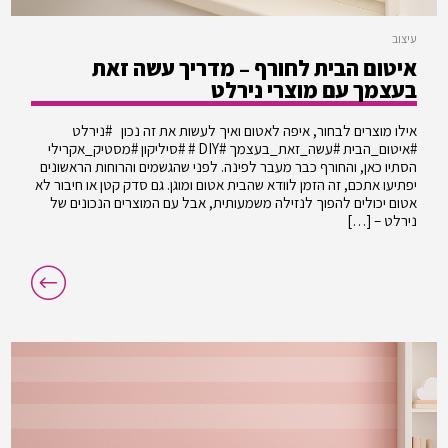
עיצוב
איטום הבית לחורף – מדריך עשה זאת
בעצמך עם מוצרי נירלט
אילו מוצרים לבחור, איפה לאטום ואיך לעשות את זה נכון #נירלט
#איטום_הבית #עשה_זאת_בעצמך #DIY # #סיליקון #מסטיק_אקרילי
הסתיו כאן, והחורף כבר מעבר לפינה. לפני שהגשמים והרוחות הראשונים
יפתיעו אתכם, זה הזמן לוודא שהבית אטום ומוגן. גם סדק קטן או חיבור לא
אטום יכולים להפוך לנזילה משמעותית, אבל עם המוצרים הנכונים של
נירלט – […]