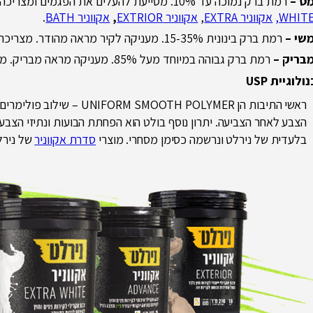
ט –
רמת ברק נמוכה עד 10%. מסייעת להעלים את הפגמים ומצריכה הכנת קיר בסיסית. מוצרי אקווניר בגימור מט:
WHITE
אקווניר EXTRA
,
אקווניר EXTRIOR
,
אקווניר BATH
.
שי –
רמת ברק בינונית 15-35%. מעניקה לקיר מראה מהודר. מצריכה הכנת קיר טובה.
בריק –
רמת ברק גבוהה במיוחד מעל 85%. מעניקה מראה מבריק. מצריכה הכנת קיר מושלמת.
ולוגיית
USP
ראשי התיבות הן TH POLYMER
הצבע לאחר הצביעה. יתרון נוסף בולט הוא הפחתת הבועות ונתיזי הצבע.
בלעדית של נירלט ונרשמה כסימן מסחרי. מוצרי
סדרת אקווניר
של נירלט 