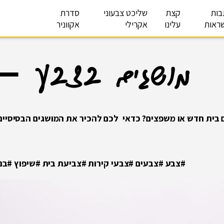
בות
קצת
שליכט צבעוני
סדרת
ראות
עלינו
אקרילי
אקווניר
מושגים בצבע – 
ם בית חדש או משפצים? כדאי לכם להכיר את המושגים הבסיסיי
#צבע #צבעים #צבעי קירות #צביעת בית #שיפוץ #בניי