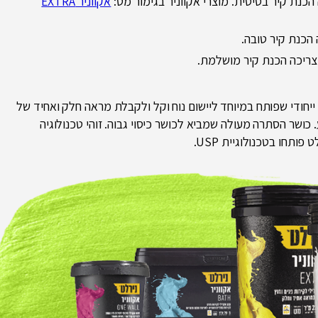
אקווניר EXTRA
UNIFORM SMOO – שילוב פולימרים ייחודי שפותח במיוחד ליישום נוח וקל ולקבלת מראה חלק ואחיד של
 כושר הסתרה מעולה שמביא לכושר כיסוי גבוה. זוהי טכנולוגיה
פותחו בטכנולוגיית USP.