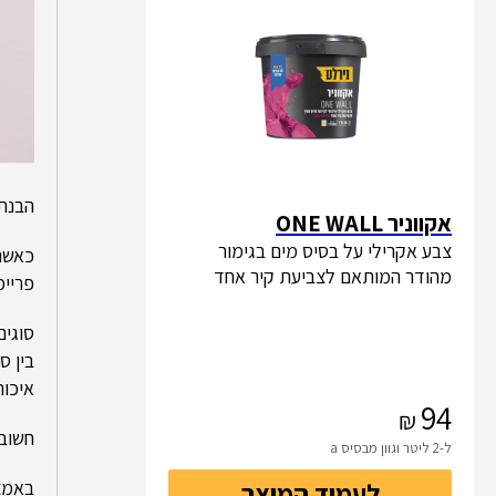
הבנת 
אקווניר ONE WALL
צבע אקרילי על בסיס מים בגימור
כאשר 
מהודר המותאם לצביעת קיר אחד
פריימ
סוגים
בין ס
איכות
94
חשוב 
ל-2 ליטר וגוון מבסיס a
באמצע
לעמוד המוצר