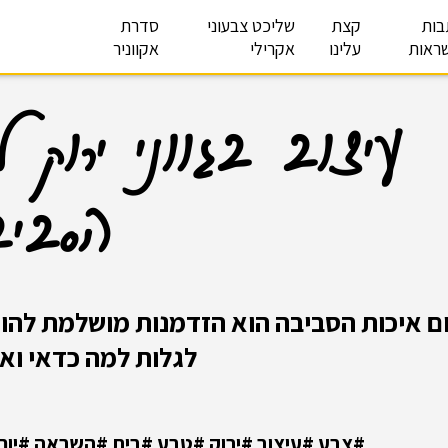
בות
קצת
שליכט צבעוני
סדרת
ראות
עלינו
אקרילי
אקווניר
עיצוב בגווני ירוק 
הסבי
ום איכות הסביבה הוא הזדמנות מושלמת להוסי
לגלות למה כדאי וא
#
צבע #עיצוב #ירוק #טבע #בית #השראה #יו