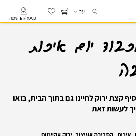
עב
כניסה/הרשמה
לכבוד יום איכות
בה
ף קצת ירוק לחיינו גם בתוך הבית, בואו
יך לעשות זאת
ם_איכות_הסביבה
#עיצוב_ירוק #קיימות