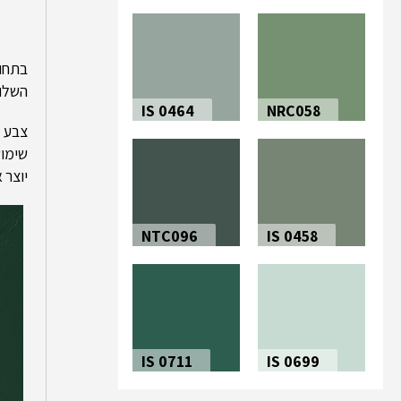
בתחום
השלוו
IS 0464
NRC058
צבע י
שימוש
יוצר 
NTC096
IS 0458
IS 0711
IS 0699