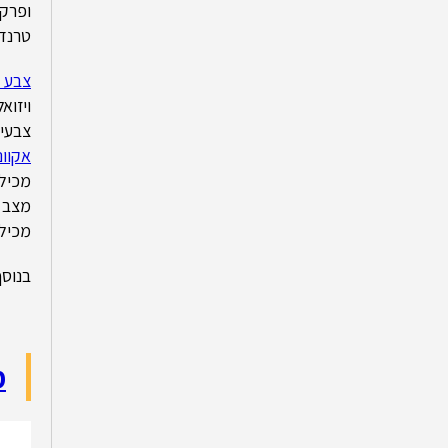
ופרקט
טרנד 
צבע ה
צבעים
אקווניר 
מכילי
מצב ה
מכיל ח
בנוסף
מ