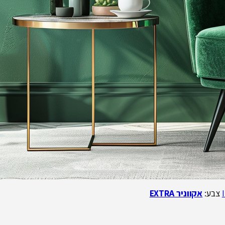
צבע:
אקווניר
EXTRA