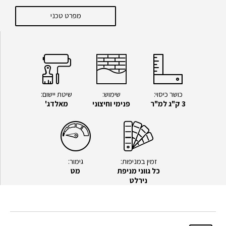
מפרט טכני
כושר כיסוי:
שימוש:
שיטת יישום:
3 ק"ג למ"ר
פנימי וחיצוני
מאלדג'
זמין במניפות:
גימור:
כל גווני מניפת
מט
נירלט