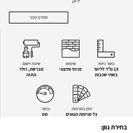
ירוק
מפרט טכני
כושר כיסוי:
שימוש:
שיטת יישום:
13 מ"ר לליטר
פנימי וחיצוני
מברשת, רולר
בשתי שכבות
התזה
זמין במניפות:
גימור:
כל מניפות הגוונים
מט
בחירת גוון: