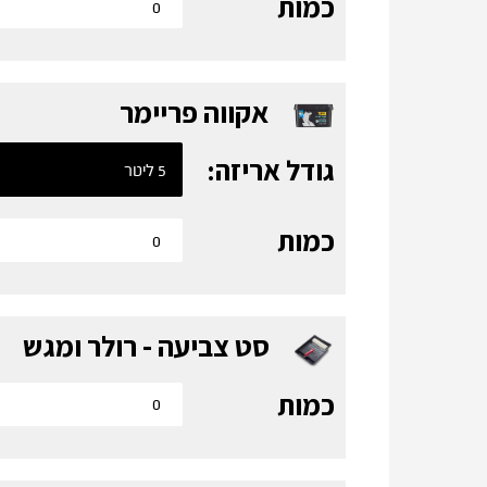
כמות
אקווה פריימר
גודל אריזה:
כמות
סט צביעה - רולר ומגש
כמות