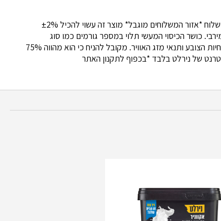
*התמונה להמחשה בלבד *המחיר אינו כולל דמי משלוח *אזור המשלוחים מוגבל* מוצר זה עשוי להכיל ±2%
רבי. כושר הכיסוי המעשי תלוי במספר גורמים כמו סוג
התשתית, אופן הצביעה, גוון הצבע, גוון הרקע, מומחיות הצובע ותנאי מזג האוויר. מקובל להניח כי הוא מהווה 75%
טרנט של נירלט בלבד *בכפוף לתקנון האתר