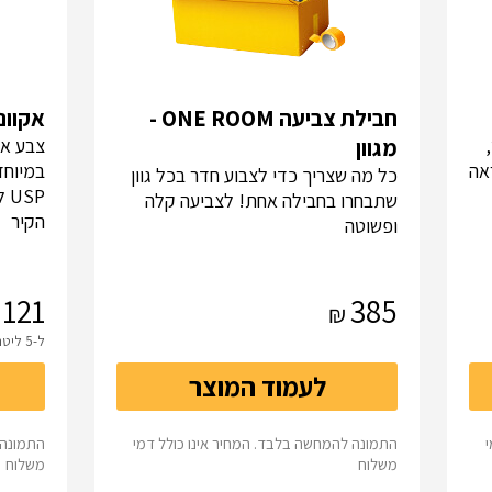
חבילת צביעה ONE ROOM -
אקווניר WHITE
מגוון
צבע אק
לת מראה
במיוחד
כל מה שצריך כדי לצבוע חדר בכל גוון
SP
שתבחרו בחבילה אחת! לצביעה קלה
הקיר
ופשוטה
121
385
ל-5 ליטר
לעמוד המוצר
התמונה להמחשה בלבד. המחיר אינו כולל דמי
התמונה 
משלוח
משלוח