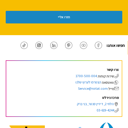
חפשו אותנו
צרו קשר
1700-500-004
שירות קוחות:
הצטרפו לערוץ שלנו
וואטסאפ:
Service@nirlat.com
מייל:
מרכז נירלט
הלחי 2, דיזיין סנטר, בני ברק
03-619-4244