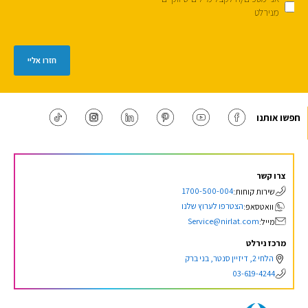
מנירלט
חזרו אליי
חפשו אותנו
צרו קשר
1700-500-004
שירות קוחות:
הצטרפו לערוץ שלנו
וואטסאפ:
Service@nirlat.com
מייל:
מרכז נירלט
הלחי 2, דיזיין סנטר, בני ברק
03-619-4244