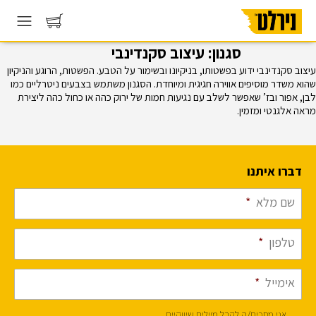
סגנון:
עיצוב סקנדינבי
עיצוב סקנדינבי ידוע בפשטותו, בניקיונו ובשימור על הטבע. הפשטות, הרוגע והניקיון
שהוא משדר מוסיפים אווירה חגיגית ומיוחדת. הסגנון משתמש בצבעים ניטרליים כמו
לבן, אפור ובז’ שאפשר לשלב עם נגיעות חמות של ירוק כהה או כחול כהה ליצירת
מראה אלגנטי ומזמין.
דברו איתנו
שם מלא
*
טלפון
*
אימייל
*
אני מסכים/ה לקבל מיילים שיווקיים