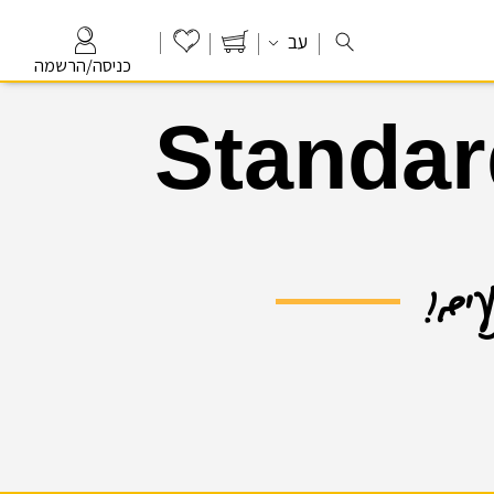
עב
כניסה/הרשמה
Standar
עים!