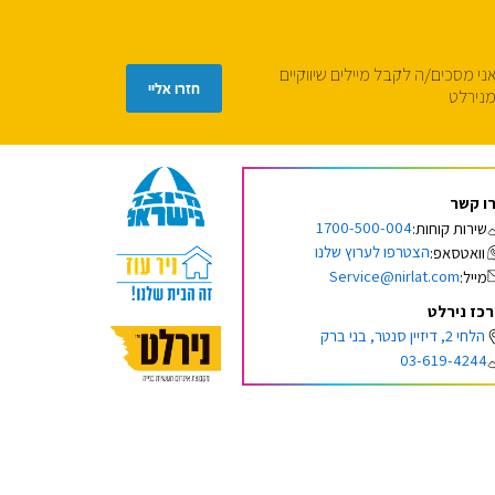
ני מסכים/ה לקבל מיילים שיווקיים
נירלט
ו קשר
1700-500-004
שירות קוחות:
הצטרפו לערוץ שלנו
וואטסאפ:
Service@nirlat.com
מייל:
כז נירלט
הלחי 2, דיזיין סנטר, בני ברק
03-619-4244