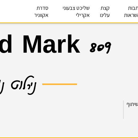
בות
קצת
שליכט צבעוני
סדרת
שראות
עלינו
אקרילי
אקווניר
d Mark 809
נירלוט נ
יתוף