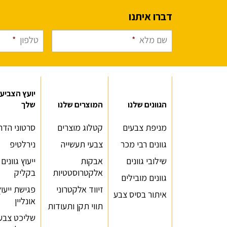
דברו איתנו
שם מלא
*
טלפון
*
יועץ הצביע
הגוונים שלנו
המוצרים שלנו
שלך
מניפת צבעים
קטלוג מוצרים
סרטוני הדר
גוונים רבי מכר
צבעי תעשייה
נירלטיפ
שילובי גוונים
אבקות
ייעוץ גוונים
אלקטרוסטטיות
בקליק
גוונים מובילים
זיווד אלקטרוני
פגישת ייעוץ
איתור בסיס צבע
אונליין
תווי תקן ותעודות
שליכט צבעו