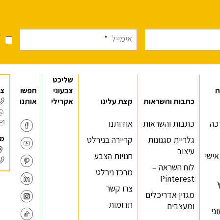
א
אימייל
*
מ
שליכט
ה
צבעוני
חפשו
צר
כתבות והשראות
קצת עלינו
אקרילי
אותנו
כה
כתבות והשראות
אודותנו
מר
גלריית סגנונות
קריירה בנירלט
עיצוב
 אישי
חנויות הצבע
לוח השראה –
מרכז נירלט
Pinterest
צרו קשר
מגזין אדריכלים
תרומות
ומעצבים
ני