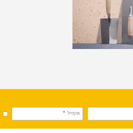
עיצוב.
א
אימייל
*
מ