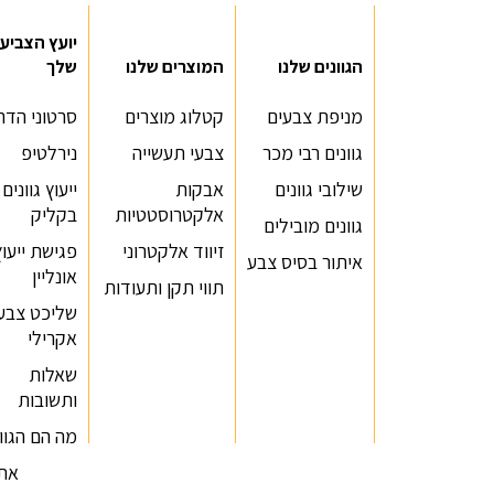
יועץ הצביע
הגוונים שלנו
המוצרים שלנו
שלך
מניפת צבעים
קטלוג מוצרים
סרטוני הדר
גוונים רבי מכר
צבעי תעשייה
נירלטיפ
שילובי גוונים
אבקות
ייעוץ גוונים
אלקטרוסטטיות
בקליק
גוונים מובילים
זיווד אלקטרוני
פגישת ייעוץ
איתור בסיס צבע
אונליין
תווי תקן ותעודות
שליכט צבעו
אקרילי
שאלות
ותשובות
מה הם הגוונ
שלך?
אתר