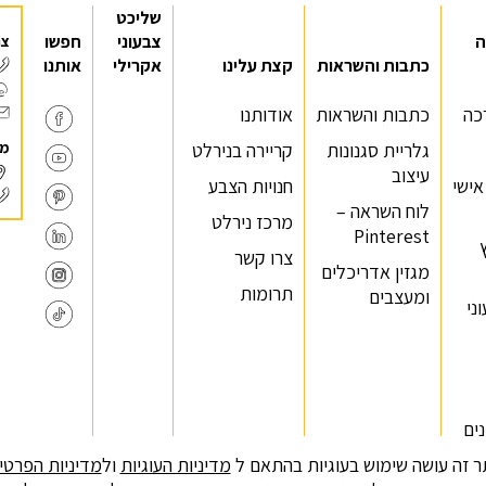
שליכט
ה
צבעוני
חפשו
צר
כתבות והשראות
קצת עלינו
אקרילי
אותנו
כה
כתבות והשראות
אודותנו
מר
גלריית סגנונות
קריירה בנירלט
עיצוב
 אישי
חנויות הצבע
לוח השראה –
מרכז נירלט
Pinterest
צרו קשר
מגזין אדריכלים
תרומות
ומעצבים
ני
ים
 זה עושה שימוש בעוגיות בהתאם ל
מדיניות העוגיות
ול
מדיניות הפרטי