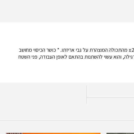
*התמונה להמחשה בלבד *מוצר זה עשוי להכיל ±2% מהתכולה המוצהרת על גבי אריזתו. * כושר הכיסוי מחושב
גילה, והוא עשוי להשתנות בהתאם לאופן העבודה, פני השטח