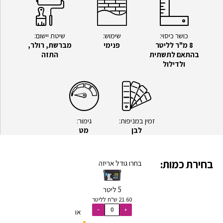
כושר כיסוי:
שימוש:
שיטת יישום:
8 מ"ר לליטר
פנימי
מברשת, רולר,
בהתאם לתשתית
התזה
ולדילול
זמין במניפות:
גימור:
לבן
מט
בחירת כמות:
בחרו גודל אריזה
5 ליטר
21.60 ש"ח לליטר
או