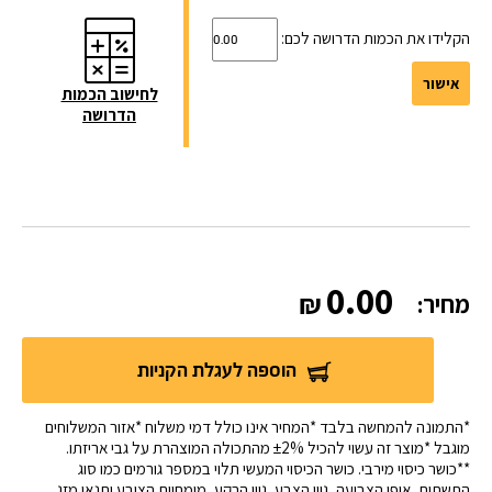
הקלידו את הכמות הדרושה לכם:
אישור
לחישוב הכמות
הדרושה
0.00
מחיר:
הוספה לעגלת הקניות
*התמונה להמחשה בלבד *המחיר אינו כולל דמי משלוח *אזור המשלוחים
מוגבל *מוצר זה עשוי להכיל ±2% מהתכולה המוצהרת על גבי אריזתו.
**כושר כיסוי מירבי. כושר הכיסוי המעשי תלוי במספר גורמים כמו סוג
התשתית, אופן הצביעה, גוון הצבע, גוון הרקע, מומחיות הצובע ותנאי מזג