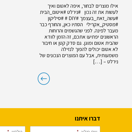
אילו מוצרים לבחור, איפה לאטום ואיך
לעשות את זה נכון #נירלט #איטום_הבית
#עשה_זאת_בעצמך #DIY # #סיליקון
#מסטיק_אקרילי הסתיו כאן, והחורף כבר
מעבר לפינה. לפני שהגשמים והרוחות
הראשונים יפתיעו אתכם, זה הזמן לוודא
שהבית אטום ומוגן. גם סדק קטן או חיבור
לא אטום יכולים להפוך לנזילה
משמעותית, אבל עם המוצרים הנכונים של
נירלט – […]
דברו איתנו
שם מלא
*
טלפון
*