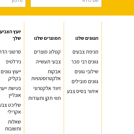
יועץ הצביע
הגוונים שלנו
המוצרים שלנו
שלך
מניפת צבעים
קטלוג מוצרים
סרטוני הדר
גוונים רבי מכר
צבעי תעשייה
נירלטיפ
שילובי גוונים
אבקות
ייעוץ גוונים
אלקטרוסטטיות
בקליק
גוונים מובילים
זיווד אלקטרוני
פגישת ייעוץ
איתור בסיס צבע
אונליין
תווי תקן ותעודות
שליכט צבעו
אקרילי
שאלות
ותשובות