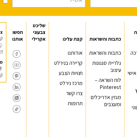
מ
שליכט
ה
צבעוני
חפשו
צר
כתבות והשראות
קצת עלינו
אקרילי
אותנו
כה
כתבות והשראות
אודותנו
מר
גלריית סגנונות
קריירה בנירלט
עיצוב
 אישי
חנויות הצבע
לוח השראה –
מרכז נירלט
Pinterest
צרו קשר
מגזין אדריכלים
תרומות
ומעצבים
ני