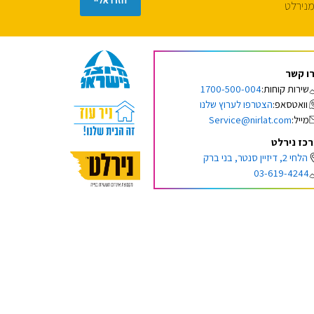
נירלט
ו קשר
1700-500-004
שירות קוחות:
הצטרפו לערוץ שלנו
וואטסאפ:
Service@nirlat.com
מייל:
כז נירלט
הלחי 2, דיזיין סנטר, בני ברק
03-619-4244