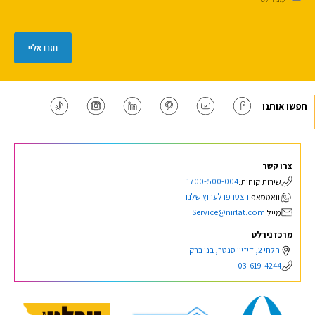
חזרו אליי
חפשו אותנו
צרו קשר
1700-500-004
שירות קוחות:
הצטרפו לערוץ שלנו
וואטסאפ:
Service@nirlat.com
מייל:
מרכז נירלט
הלחי 2, דיזיין סנטר, בני ברק
03-619-4244