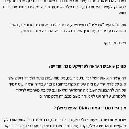
חייבת להרגיש את המקום עצמו. אני מתחברת לשטח ואז יוצרת לעצמי מרחב עצום
למשחק ולעיצוב. האמירה העיצובית שלי היא תמיד גדולה ומלאת נוכחות. אני יוצרת
חוויה.
אולם הארועים "אידיליה" בראש פינה, יצרתי להם כיפה ענקית מחורצת , כאשר
תאורה צבעונית בוקעת מבין הפלחים של הכיפה. המראה מיוחד ומרתק.
צילום: אבי קקון
מהיכן שואבים השראה לפרוייקטים כה יחודיים?
ההשראה היא אוסף של זכרונות, ארועים, מקומות עמוק בתוך ההארד דיסק שלך
מיום שנולדת. יחד עם זאת שיטוט מקרי ברחוב גם יוצר עבורי השראה. עיני תמיד
פקוחות להתבונן ולחשוב. את ההשראה שלי אני גם שואבת מאהבתי לריקוד
ולספורט, על זה אני לא אוותר בשום מצב, זה חלק מהחיים.
איך היית מגדירה את ה
DNA
העיצובי שלך?
צורות אמורפיות מופיעות אצלי כמעט בכל פרוייקט, כבר שנים הפנג שוואי הוא חלק
מהעשייה ומהחשיבה שלי, וקוים עגולים וזורמים הינם חלק כמעט בלתי נפרד. דוקא