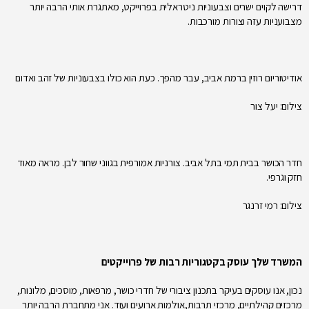
דרישה לקוים ישרים וצבעוניות ניטראלית בפרוייקט, מאתגרת אותי הרבה יותר
מצבועניות עזה וצורות מורכבות.
אודיטוריום רוזין ברמת אביב, עבר מהפך. כעת הוא כולו בצבעוניות של זהב ואדום
צילום: יעל צור
חדר הכושר בבית תמי בתל אביב. צורניות אמורפית בגווני שחור לבן. מראה מאוד
חזק וגרפי.
צילום: רמי זרנגר
המשרד שלך עוסק בקטגוריות רבות של פרוייקטים
נכון, אנו עוסקים בעיקר בתכנון ציבורי של חדרי כושר, מרפאות, מוסכים, מלונות,
מרכזים קהילתיים, מרכזי תרבות,אולמות ארועים ועוד. אני מתחברת הרבה יותר