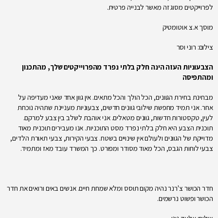
לפרוייקטים מסוג זה מאשר לבנייה פרטית.
מוסך א.צ אוטומטיק
צילום: רוני וסר
הצבעוניות העזה הינה חלק בלתי נפרד מהפרוייקטים שלך, מהתכנון
ומהתפיסה
מבחינת בחירת הגוונים, הכל הולך והכל מתאים. אין גוון אחד שאני מעדיפה על
אחר. אני תמיד מחפשת שילובי גוונים חדשים, צבעוניות מעניינת שתהיה נוכחת
לעין, טקסטורות חדשות, גוונים מטאלים. אני אוהבת לשלב בין צבע למרקם.
תוכנית הצבע היא חלק בלתי נפרד מסט התוכניות. אנו מעבירים תוכנית מאוד
מדוייקת של הגוונים ולעולם אין שינויים בשטח. צבעי הקירות, צבעי תאורת הלדים,
צבעי לוחות הגבס, הכל מאוד מסודר ומפורט. כך המשרד עובד מאז ומתמיד.
חדר הכושר צ'רנר נהיה מקום תוסס ומלא שמחת חיים. אנשים באים ורואים את חדר
הכושר ופשוט נרשמים.