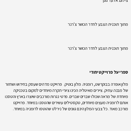
צילום: אלעד גונן
מתוך תוכנית הצבע לחדר הכושר צ'רנר
מתוך תוכנית הצבע לחדר הכושר צ'רנר
ספרי על פרוייקט יחודי
מלון אופרה בבוקרשט, רומניה. מלון בוטיק. פרוייקט מדהים שעסק בחידוש ושחזור
של מבנה עתיק. ציירים מאיטליה הכינו ציורי תקרה מיוחדים למקום בטכניקה
מיוחדת של מראה שכולו שברים שברים. פרטי נגרות מורכבים שיוצרו בארץ והטסנו
אותם לרומניה מעצים מיוחדים, טקסטילים עשירים שהטסנו במיוחד. פרוייקט
מורכב מאוד. כל צבעי המלון הינם גוונים של נירלט שהוטסו לרומניה במיוחד.