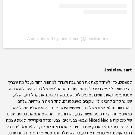
A post shared by lucy litman (@lucialitman)
Josielewisart
לפעמים, כדי לשחרר קצת את המחשבה ולנדוד למחוזות רחוקים, כל מה שצריך
זה להישאב לצפייה בסרטונים הצבעוניים והמהפנטים של ג'וזי לואיס. לואיס היא
אמנית אמריקאית תושבת מינאפוליס, שמבקשת לאתגר את קהל היעד שלה,
שמונה קרוב לחצי מיליון עוקבים באינסטגרם, לחקור את היצירתיות שלהם
באמצעות תרגול יומיומי של דמיון ושימוש אינסופי בצבע. הסרטונים של לואיס
מראים אותה יוצרת קומפוזיציות צבע נהדרות, תוך שהיא משתמשת בסוגים שונים
של טכניקות Mixed Media וצבע- צבעי מים, צבעי פנדה ואקריליק. לואיס עצמה
היא יזמית עיצוב מוכשרת, שעבודותיה פורסמו באתרי עיצוב, בלוגים ומגזינים בכל
רחבי העולם. היא מנצלת את העובדה שיש לה יותר ממיליארד צפיות בסרטונים,