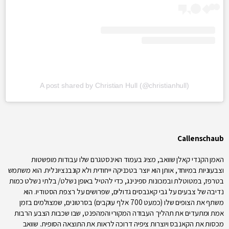
A post shared by Christian Hull (@christianhull)
Callenschaub
האמן הקנדי קאלן שוואב, מציג בעמוד האינסטגרם שלו עבודות מופשטות
וצבעוניות במיוחד, אותן הוא יוצר בטכניקה ייחודית ולא קונבנציונלית. הוא משתמש
בטרפז, במטוטלת ובמכונות ספינינג, כדי להטיל באופן נשלט/ בלתי נשלט כמות
נדיבה של צבעים על גבי קאנבסים גדולים, שפרושים על רצפת הסטודיו. הוא
משתף את הצופים שלו (כמעט 700 אלף עוקבים) בסרטונים, שמצולמים בזמן
אמת ומתעדים את תהליך העבודה המקורי והמהפנט, שבו שכבות הצבע הרבות
מכסות את הקאנבס ויוצרות ציפיה דרוכה לראות את התוצאה הסופית. שוואב