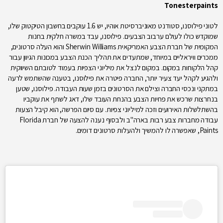
Tonesterpaints
לטוני פילוסנו, סטודנט מאוניברסיטת אוהיו, יש 1.6 עוקבים בחשבון הטיקטוק שלו,
שמוקדש כולו לעולם ערבוב הצבעים. פילוסנו, עבד במשרה חלקית בחנות
המקומית של חברת הצבע האמריקאית Sherwin Williams והוא העלה סרטונים,
ממכרים וויראליים במיוחד, שמתעדים את תהליך הכנת הצבע במכונות הגיוון עבור
קהל הלקוחות במקום. במקום לנצל את מיליוני הצפיות בעמוד לטובתם השיווקית
ולהגיע לקהל יעד צעיר יותר, החברה פיטרה את פילוסנו, בטענה שהשתמש לרעה
במתקני ונכסי החברה וצילם את הסרטונים בזמן שעות העבודה. פילוסנו, שטען
בנחרצות שרכש את פחיות הצבע בהנחת העובד שלו, דאג לשתף את עוקביו
בהשתלשלות האירועים וזכה למיליוני צפיות. עם סיום הפרשה, הוא קיבל הצעות
עבודה מחברות צבע רבות בארה"ב ולבסוף נענה להצעה של חברת Florida
Paints, שאפשרה לו להמשיך ולהעלות סרטונים דומים.