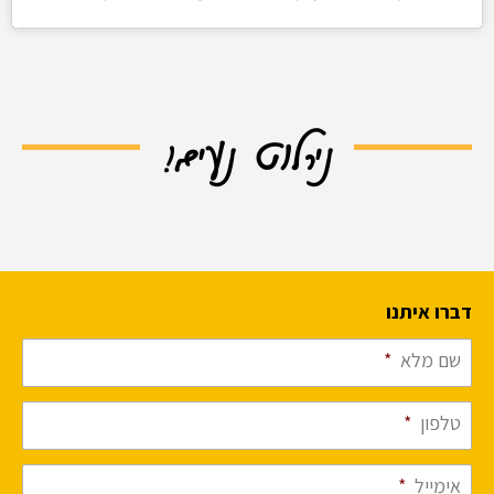
נירלוט נעים!
דברו איתנו
שם מלא
*
טלפון
*
אימייל
*