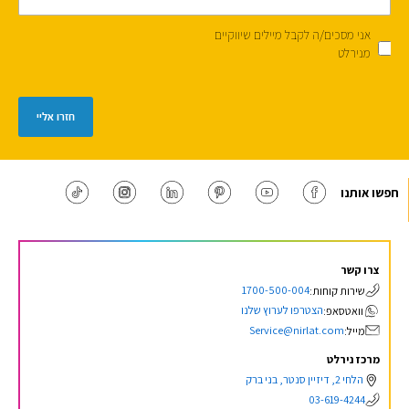
אני מסכים/ה לקבל מיילים שיווקיים
מנירלט
חזרו אליי
חפשו אותנו
צרו קשר
1700-500-004
שירות קוחות:
הצטרפו לערוץ שלנו
וואטסאפ:
Service@nirlat.com
מייל:
מרכז נירלט
הלחי 2, דיזיין סנטר, בני ברק
03-619-4244