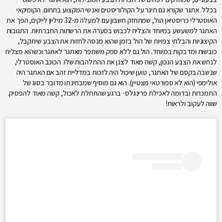
בכלל. אתגר שקורא גם תיגר על הקולוריסטים ואנשי המקצוע בתחום. הקומיקאי
האוסטרלי כריסטיאן הול, שמתחזק חשבון עם למעלה מ-32 מיליון לייקים, הפך את
האתגר למשעשע במיוחד והצליח לכבוש בסערה את הרשתות החברתיות. התגובות
הקיצוניות והבלתי צפויות של הול בזמן שהוא מנסה לחזות את הצבע שיתקבל,
כובשות ומדבקות במיוחד. הול גם ללא ספק משתפר מאתגר לאתגר וכשהוא מצליח
לנחש את הצבע הנכון, קשה מאוד לצנן את ההתלהבות שלו. הכוכב האוסטרלי,
שנשבה בקסם של האתגר, טוען שיכול היה לזכות במדליית זהב אם האתגר היה
אולימפי (הוא לא ספורטאי מצטיין). הוא גם מוסיף שמבחינתו מדובר בסוג של
התמכרות ובדומה לאכילת פרינגלס- ברגע שהתחלת לאכול, קשה מאוד להפסיק.
שווה לעקוב ולראות!