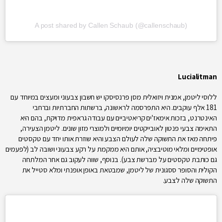
A post shared by Callen Schaub (@callenschaub)
Lucialitman
ללוסי ליטמן, אמנית ויזואלית מסן פרנסיסקו יש חשבון צבעוני ומעצים במיוחד עם
181 אלף עוקבים. היא התפרסמה לראשונה, ברשתות החברתיות וברחבי
האינטרנט, בזכות אימאז'ים קריאטיביים עם עבודה גראפית מדויקת, בהם היא
התאימה צבעי פנטון לאובייקטים יומיומיים ולמוצרי מזון שונים. ליטמן הצעירה,
פיתחה מאז את התשוקה שלה לעולם הצבע והיא שוזרת אותו יחד עם טקסטים
אופטימיים ומלאי מוטיבציה, אותם היא ממקמת על רקע צבעוני ושובה לב (לפעמים
גם כותבת טקסטים על מברשת צבע). בנוסף, שווה לעקוב גם אחר המלתחה
הקולית והסופר ססגונית של ליטמן, שמבטאת באופן אופנתי ומלא סטייל את
התשוקה שלה לצבע.