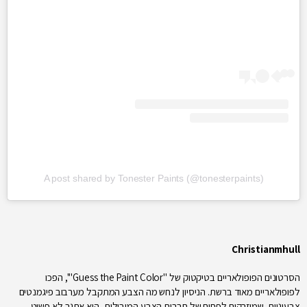
A post shared by Tonester Paints (@tonesterpaints)
Christianmhull
הסרטונים הפופולאריים בטיקטוק של "Guess the Paint Color"', הפכו
לפופולאריים מאוד ברשת. הניסיון לנחש מה הצבע המתקבל מערבוב פיגמנטים
צבעוניים, שמוזרקים לפחים של חברות הצבע המובילות, הוא אתגר לא פשוט