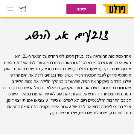
שיחה
צובעים את הרשת
אחד ממקומות ההשראה שלנו בעידן הטכנולוגי החדש של המאה ה-21, הוא
השיטוט הכמעט אינסופי באינטרנט וברשתות החברתיות. עוד לפני שאנחנו פוגשים
את עצמינו בבוקר עם שיער מבולגן ועיניים נפוחות במראה, היד שלנו מושתת באופן
אוטומטי ומדויק לעבר המכשיר הנייד. אנחנו מיד נכנסים לגלול את היום החדש
שלנו ובודקים בשקיקה את הפיד, שהתעדכן במהלך הלילה ואת כמות הלייקים
שהרווחנו בפייסבוק, באינסטגרם או בטיקטוק. הפופולאריות של הרשתות החברתיות
המקוונות הצמיחה דור חדש של אושיות רשת פופולאריות, שהפכו במהלך השנים
לכוכבי התרבות הרלבנטיים היום. לא לכולם יש כישרון עיצובי או אמנותי יוצא דופן,
אבל הם מצליחים לכבוש את ליבם של עשרות אלפי עוקבים. הנה הצצה לחמישה
חשבונות צבעוניים ובלתי שגרתיים, שלגמרי שווים עוקב: