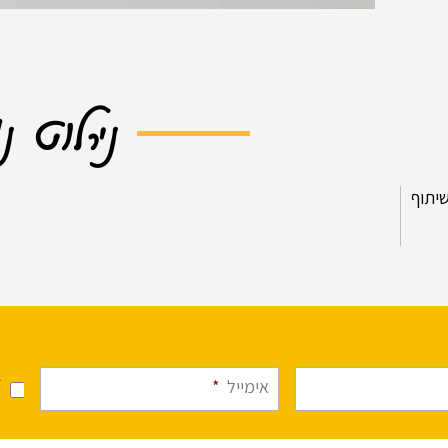
נירלוט נ
יתוף
א
אימייל
*
מ