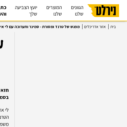
הגוונים
המוצרים
יועץ הצביעה
כתב
שלנו
שלנו
שלך
והש
בית
אזור אדריכלים
מפגש של טרנד ומסורת - סמינר ותערוכה עם לי אי
מ
ח
זאי
בסמי
לי אד
הטרנד
משמעו