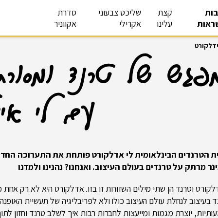
ות
קצת
שליכט צבעוני
סדרת
ראות
עלינו
אקרילי
אקווניר
ידלקורט
פגש של טרנד ומסורת
עם לי איי
ת הטרנדים הבינלאומית לי אדלקורט פותחת את התערוכה הח
נר מרתק על טרנדים בעולם העיצוב. ואנחנו? נהנינו ולמדנו
לקורט וטרנד הן שתי מילים השזורות זו בזו. אדלקורט היא לא רק אחת
 בעיצוב לנחלת עולם העיצוב כולו ולא לפריבליגיה של תעשיית האופנה
תיות, יוצרת מגמות ומייעצות לחברות רבות איך לשלב טרנד וחזון לתוך