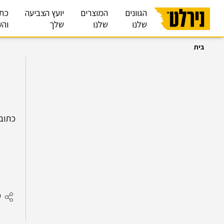
הגוונים
המוצרים
יועץ הצביעה
כת
שלנו
שלנו
שלך
והש
בית
כתובת:תל
ש