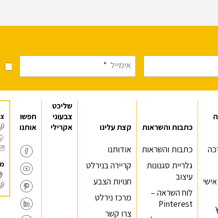
א
אימייל
*
מ
שליכט
ה
צבעוני
חפשו
צר
כתבות והשראות
קצת עלינו
אקרילי
אותנו
כה
כתבות והשראות
אודותנו
מר
גלריית סגנונות
קריירה בנירלט
עיצוב
 אישי
חנויות הצבע
לוח השראה –
מרכז נירלט
Pinterest
צרו קשר