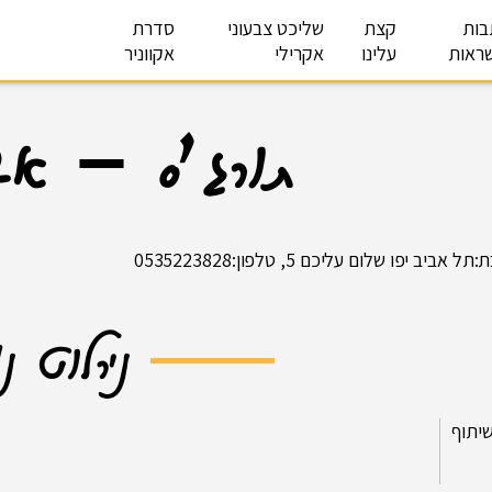
בות
קצת
שליכט צבעוני
סדרת
ראות
עלינו
אקרילי
אקווניר
תורג׳ס – אבי
 אביב יפו שלום עליכם 5, טלפון:0535223828
נירלוט נ
יתוף