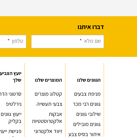
דברו איתנו
שם מלא
*
טלפון
*
יועץ הצביע
הגוונים שלנו
המוצרים שלנו
שלך
מניפת צבעים
קטלוג מוצרים
סרטוני הדר
גוונים רבי מכר
צבעי תעשייה
נירלטיפ
שילובי גוונים
אבקות
ייעוץ גוונים
אלקטרוסטטיות
בקליק
גוונים מובילים
זיווד אלקטרוני
פגישת ייעוץ
איתור בסיס צבע