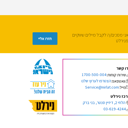
ני מסכים/ה לקבל מיילים שיווקיים
נירלט
ו קשר
1700-500-004
שירות קוחות:
הצטרפו לערוץ שלנו
וואטסאפ:
Service@nirlat.com
מייל:
כז נירלט
הלחי 2, דיזיין סנטר, בני ברק
03-619-4244