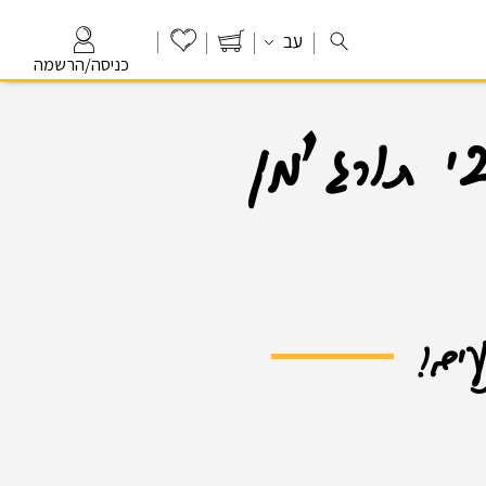
עב
כניסה/הרשמה
 תורג׳מן
עים!