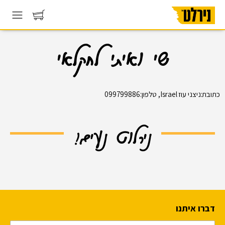
שי ואיתי לחקלאי
כתובת:ניצני עוז Israel, טלפון:099799886
נירלוט נעים!
דברו איתנו