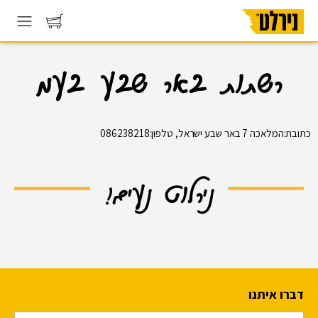
רשתות באר שבע בעמ
כתובת:המלאכה 7 באר שבע ישראל, טלפון:086238218
נירלוט נעים!
דברו איתנו