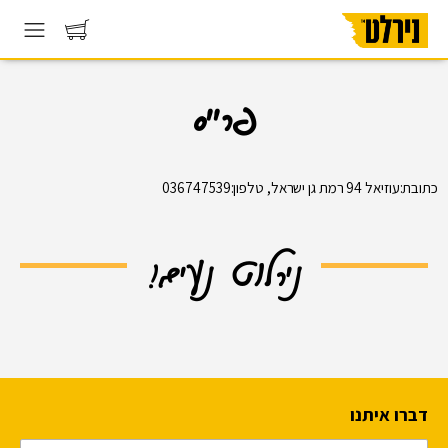
פרייס
כתובת:עוזיאל 94 רמת גן ישראל, טלפון:036747539
נירלוט נעים!
דברו איתנו