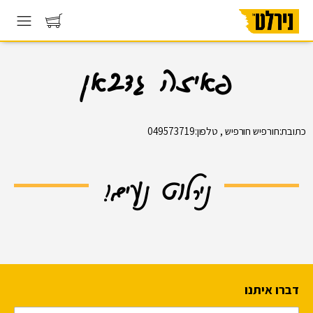
פאיזה גדבאן
כתובת:חורפיש חורפיש , טלפון:049573719
נירלוט נעים!
דברו איתנו