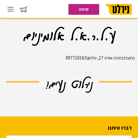
שיחה
ע.ל.ר.א.ל אלומיניום
כתובת:נתניה אורט 17, טלפון:097710163
נירלוט נעים!
דברו איתנו