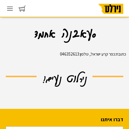
סעאבנה אחמד
כתובת:כפר קרע ישראל, טלפון:046352613
נירלוט נעים!
דברו איתנו