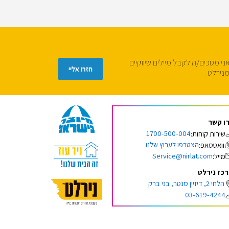
ני מסכים/ה לקבל מיילים שיווקיים
נירלט
ו קשר
1700-500-004
שירות קוחות:
הצטרפו לערוץ שלנו
וואטסאפ:
Service@nirlat.com
מייל:
כז נירלט
הלחי 2, דיזיין סנטר, בני ברק
03-619-4244