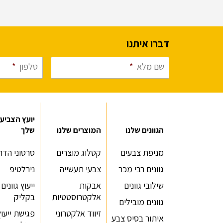
דברו איתנו
שם מלא
*
טלפון
*
יועץ הצביע
הגוונים שלנו
המוצרים שלנו
שלך
מניפת צבעים
קטלוג מוצרים
סרטוני הדר
גוונים רבי מכר
צבעי תעשייה
נירלטיפ
שילובי גוונים
אבקות
ייעוץ גוונים
אלקטרוסטטיות
בקליק
גוונים מובילים
זיווד אלקטרוני
פגישת ייעוץ
איתור בסיס צבע