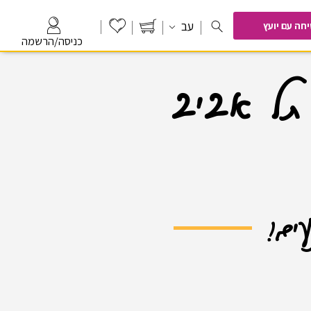
עב
יחה
עם יועץ
כניסה/הרשמה
 תל אביב
עים!