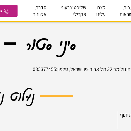
בות
קצת
שליכט צבעוני
סדרת
ש
ראות
עלינו
אקרילי
אקווניר
סיני סטור –
ל אביב יפו ישראל, טלפון:035377455
נירלוט נ
יתוף