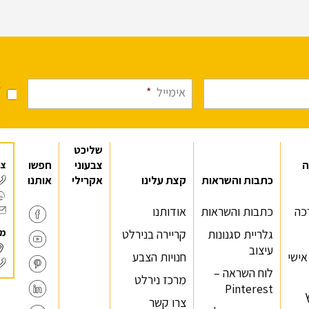
א
אימייל
*
מ
שליכט
ה
צבעוני
חפשו
צר
כתבות והשראות
קצת עלינו
אקרילי
אותנו
כה
כתבות והשראות
אודותנו
מר
גלריית סגנונות
קריירה בנירלט
עיצוב
 אישי
חנויות הצבע
לוח השראה –
מרכז נירלט
Pinterest
צרו קשר