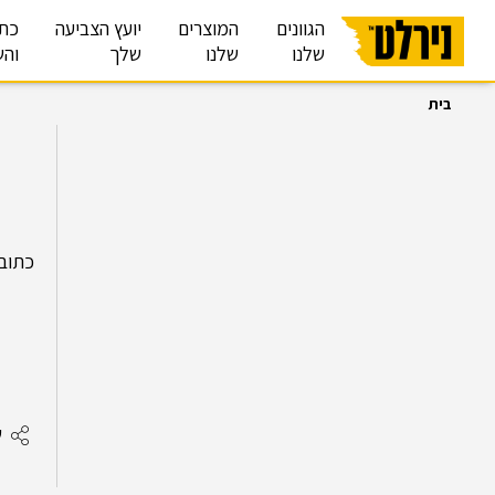
הגוונים
המוצרים
יועץ הצביעה
כת
שלנו
שלנו
שלך
והש
בית
כתובת:גולומב 32 ת
ש