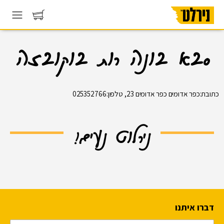
סבא בונה רות בוקובזה
כתובת:כפר אדומים כפר אדומים 23, טלפון:025352766
נירלוט נעים!
דברו איתנו