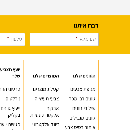
דברו איתנו
שם מלא
*
טלפון
*
יועץ הצביע
הגוונים שלנו
המוצרים שלנו
שלך
מניפת צבעים
קטלוג מוצרים
סרטוני הדר
גוונים רבי מכר
צבעי תעשייה
נירלטיפ
שילובי גוונים
אבקות
ייעוץ גוונים
אלקטרוסטטיות
בקליק
גוונים מובילים
זיווד אלקטרוני
פגישת ייעוץ
איתור בסיס צבע