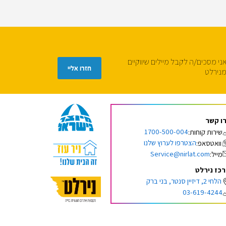
ני מסכים/ה לקבל מיילים שיווקיים
נירלט
ו קשר
1700-500-004
שירות קוחות:
הצטרפו לערוץ שלנו
וואטסאפ:
Service@nirlat.com
מייל:
כז נירלט
הלחי 2, דיזיין סנטר, בני ברק
03-619-4244