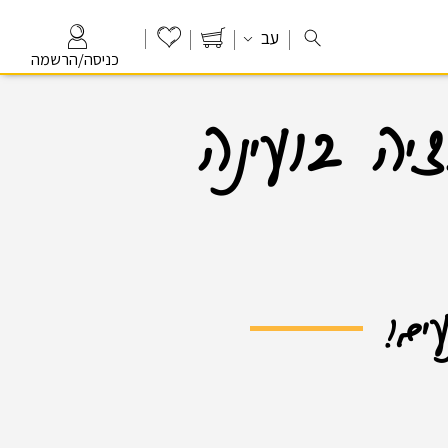
עב
כניסה/הרשמה
יה בועינה
עים!