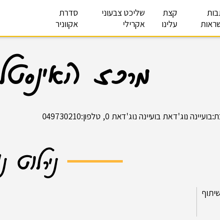
בות
קצת
שליכט צבעוני
סדרת
ראות
עלינו
אקרילי
אקווניר
מרכז האינסטלצ
ועיינה נוג'דאת בועיינה נוג'דאת 0, טלפון:049730210
נירלוט נ
יתוף