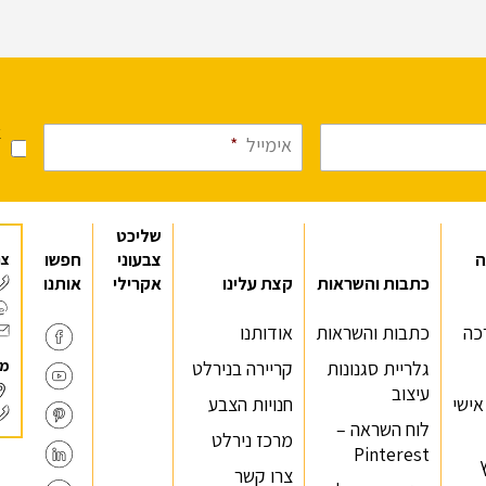
א
אימייל
*
מ
שליכט
ה
צבעוני
חפשו
צר
כתבות והשראות
קצת עלינו
אקרילי
אותנו
כה
כתבות והשראות
אודותנו
מר
גלריית סגנונות
קריירה בנירלט
עיצוב
 אישי
חנויות הצבע
לוח השראה –
מרכז נירלט
Pinterest
צרו קשר