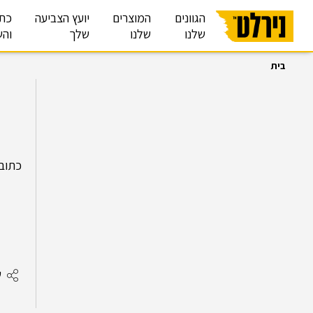
הגוונים
המוצרים
יועץ הצביעה
כת
שלנו
שלנו
שלך
והש
בית
כתובת:ב
ש