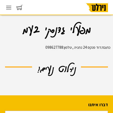
מפעלי גדנסקי בעמ
כתובת:דוד פנקס 24 נתניה , טלפון:098627788
נירלוט נעים!
דברו איתנו