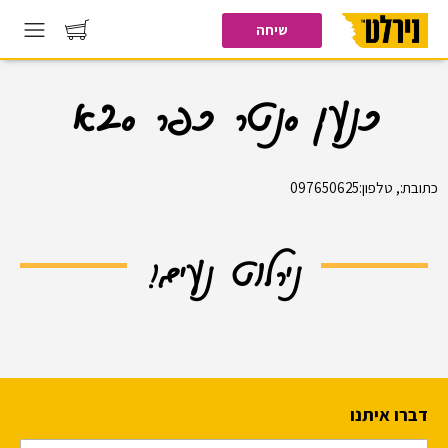
שיחה
כנען סנטר כפר סבא
כתובת:, טלפון:097650625
נירלוט נעים!
דברו איתנו