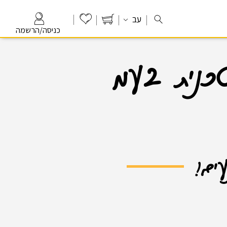
עב
כניסה/הרשמה
כנית בעמ
עים!