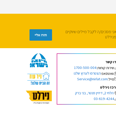
ני מסכים/ה לקבל מיילים שיווקיים
נירלט
ו קשר
1700-500-004
שירות קוחות:
הצטרפו לערוץ שלנו
וואטסאפ:
Service@nirlat.com
מייל:
כז נירלט
הלחי 2, דיזיין סנטר, בני ברק
03-619-4244