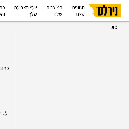
הגוונים
המוצרים
יועץ הצביעה
כת
שלנו
שלנו
שלך
והש
בית
כתובת:הפלמח 3 א
ש