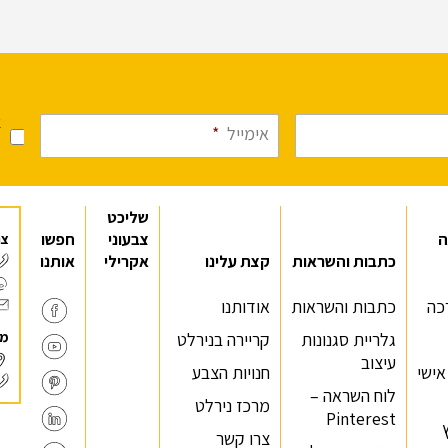
א
אימייל
*
מ
שליכט
ה
צבעוני
חפשו
צר
כתבות והשראות
קצת עלינו
אקרילי
אותנו
כה
כתבות והשראות
אודותנו
מר
גלריית סגנונות
קריירה בנירלט
עיצוב
 אישי
חנויות הצבע
לוח השראה –
מרכז נירלט
Pinterest
צרו קשר