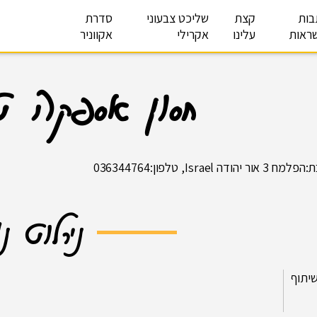
בות
קצת
שליכט צבעוני
סדרת
ראות
עלינו
אקרילי
אקווניר
חסון אספקה ט
ור יהודה Israel, טלפון:036344764
נירלוט נ
יתוף