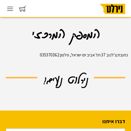
המספק המרכזי
כתובת:צ'לנוב 37 תל אביב יפו ישראל, טלפון:035370362
נירלוט נעים!
דברו איתנו