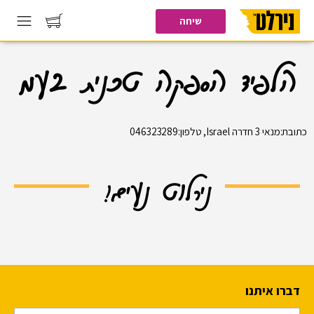
שיחה
הלפיד הספקה טכנית בעמ
כתובת:מנאי 3 חדרה Israel, טלפון:046323289
נירלוט נעים!
דברו איתנו