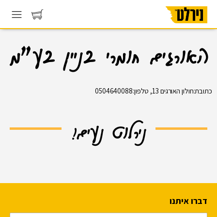
האורגים חומרי בניין בע״מ
כתובת:חולון האורגים 13, טלפון:0504640088
נירלוט נעים!
דברו איתנו