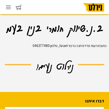
ב.נ.שיווק חומרי בנין בעמ
כתובת:רעות פרדס חנה כרכור Israel, טלפון:046377480
נירלוט נעים!
דברו איתנו