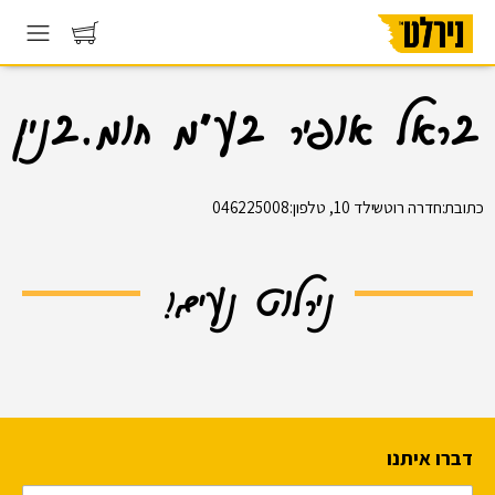
בראל אופיר בע"מ חומ.בנין
כתובת:חדרה רוטשילד 10, טלפון:046225008
נירלוט נעים!
דברו איתנו