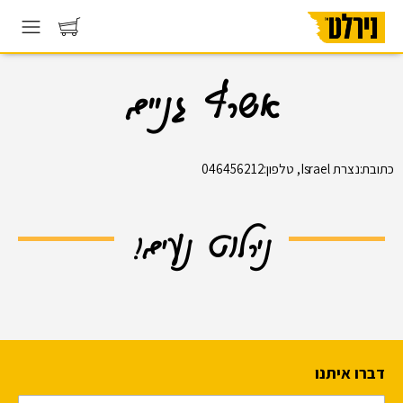
אשרף גניים
כתובת:נצרת Israel, טלפון:046456212
נירלוט נעים!
דברו איתנו