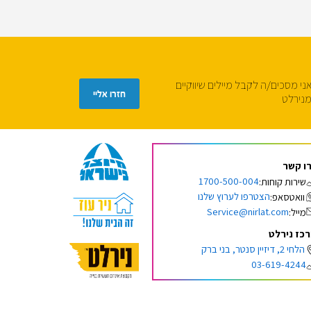
ני מסכים/ה לקבל מיילים שיווקיים
נירלט
ו קשר
1700-500-004
שירות קוחות:
הצטרפו לערוץ שלנו
וואטסאפ:
Service@nirlat.com
מייל:
כז נירלט
הלחי 2, דיזיין סנטר, בני ברק
03-619-4244