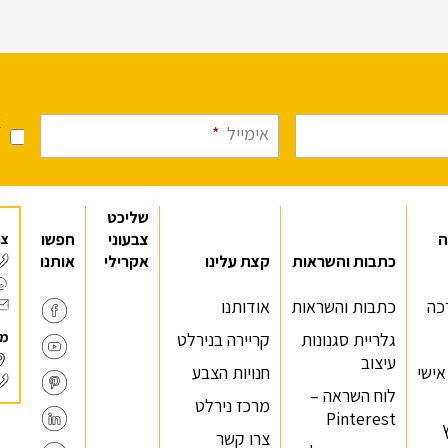
א
אימייל
*
מ
שליכט
ה
צבעוני
חפשו
צר
כתבות והשראות
קצת עלינו
אקרילי
אותנו
כה
כתבות והשראות
אודותנו
מר
גלריית סגנונות
קריירה בנירלט
עיצוב
 אישי
חנויות הצבע
לוח השראה –
מרכז נירלט
Pinterest
צרו קשר