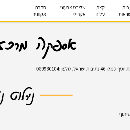
בות
קצת
שליכט צבעוני
סדרת
ראות
עלינו
אקרילי
אקווניר
אספקה מרכזי
לו 46 נתיבות ישראל, טלפון:089930104
נירלוט נ
יתוף