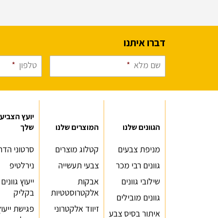
דברו איתנו
שם מלא
*
טלפון
*
יועץ הצביע
הגוונים שלנו
המוצרים שלנו
שלך
מניפת צבעים
קטלוג מוצרים
סרטוני הדר
גוונים רבי מכר
צבעי תעשייה
נירלטיפ
שילובי גוונים
אבקות
ייעוץ גוונים
אלקטרוסטטיות
בקליק
גוונים מובילים
זיווד אלקטרוני
פגישת ייעוץ
איתור בסיס צבע