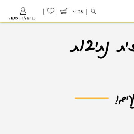
עב
כניסה/הרשמה
ת נתיבות
עים!