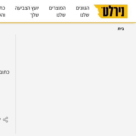
הגוונים
המוצרים
יועץ הצביעה
כת
שלנו
שלנו
שלך
והש
בית
כתובת:יוסף סמ
ש