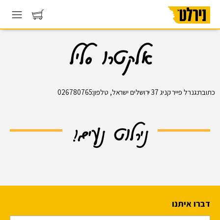
אלקטרו סליל
כתובת:גנרל פייר קניג 37 ירושלים ישראל, טלפון:026780765
נירלוט נעים!
דברו איתנו