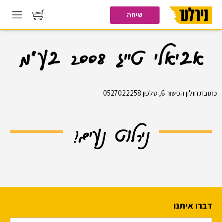
שיחה
אביאלי טייג 2008 בע"מ
כתובת:חולון הכישור 6, טלפון:0527022258
נירלוט נעים!
דברו איתנו