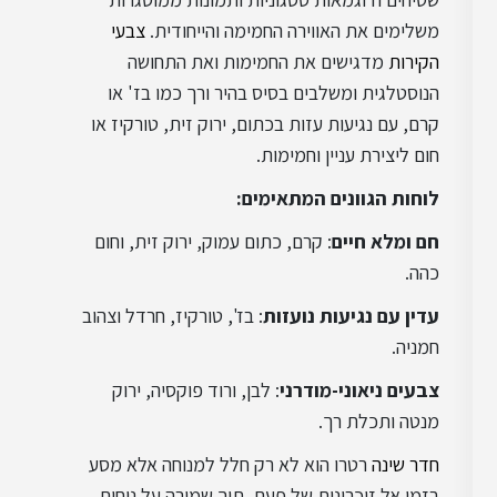
עיצוב שאבי שיק
משלימים את האווירה החמימה והייחודית.
צבעי
הקירות
מדגישים את החמימות ואת התחושה
הנוסטלגית ומשלבים בסיס בהיר ורך כמו בז' או
עיצוב מינימליסטי
קרם, עם נגיעות עזות בכתום, ירוק זית, טורקיז או
חום ליצירת עניין וחמימות.
עיצוב סקנדינבי
לוחות הגוונים המתאימים
:
חם ומלא חיים
: קרם, כתום עמוק, ירוק זית, וחום
כהה.
עיצוב בוהו שיק
עדין עם נגיעות נועזות
: בז', טורקיז, חרדל וצהוב
חמניה.
עיצוב תעשייתי
צבעים ניאוני-מודרני
: לבן, ורוד פוקסיה, ירוק
מנטה ותכלת רך.
עיצוב כפרי
חדר שינה
רטרו הוא לא רק חלל למנוחה אלא מסע
בזמן אל זיכרונות של פעם, תוך שמירה על נוחות