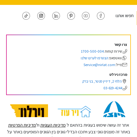
חפשו אותנו
צרו קשר
שירות קוחות:
1700-500-004
וואטסאפ:
הצטרפו לערוץ שלנו
מייל:
Service@nirlat.com
מרכז נירלט
הלחי 2, דיזיין סנטר, בני ברק
03-619-4244
אתר זה עושה שימוש בעוגיות בהתאם ל
מדיניות העוגיות
ול
מדיניות הפרטיות
באתר זה מוצגים גווני צבע ויתכנו הבדלי גוונים בין הגוונים המופיעים באתר על