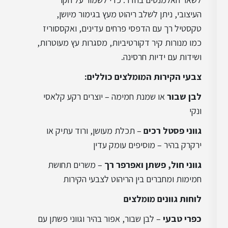
עיצוב סקנדינבי
העיצובי, ניתן לשלב ריהוט מעץ בגימור מיושן,
טקסטיל רך עם הדפסי פרחים עדינים, ואקססוריז
כמו מנורות קיר דקורטיביות, מסגרות עץ מעוטרות,
עיצוב רטרו
ושידות עם ידיות חרסינה.
צבעי הקירות המומלצים כוללים:
עיצוב ביופילי
לבן שבור
או שמנת חמימה – יוצרים רקע קלאסי
ונקי
עיצוב מינימליסטי
גווני פסטל רכים
– תכלת מעושן, ורוד עתיק או
ירקרק בהיר – מוסיפים עומק עדין
גווני חול, פשתן ואפרפר רך
– משרים תחושת
עיצוב תעשייתי
חמימות ומחברים בין הריהוט לצבעי הקירות
לוחות גוונים מומלצים
עיצוב טוסקני
כפרי טבעי
– לבן שבור, אפור בהיר וגווני פשתן עם