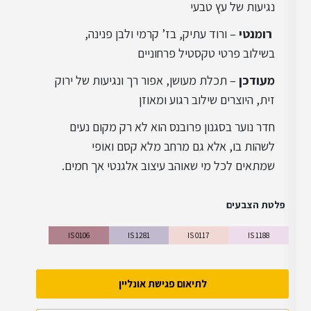
נגיעות של עץ טבעי
רומנטי
– ורוד עתיק, בז’ קרמי ולבן פנינה,
עיצוב קלאסי
בשילוב פרטי טקסטיל פרחוניים
מעודכן
– תכלת מעושן, אפור רך ונגיעות של ירוק
זית, היוצרים שילוב רגוע ומאוזן
חדר נוער בסגנון פרובנס הוא לא רק מקום נעים
לשהות בו, אלא גם מרחב מלא קסם ואופי
שמתאים לכל מי שאוהב עיצוב אלגנטי אך חמים.
פלטת הצבעים
IS 0106
IS 1281
IS 0117
IS 1188
לתיאום פגישת אונליין