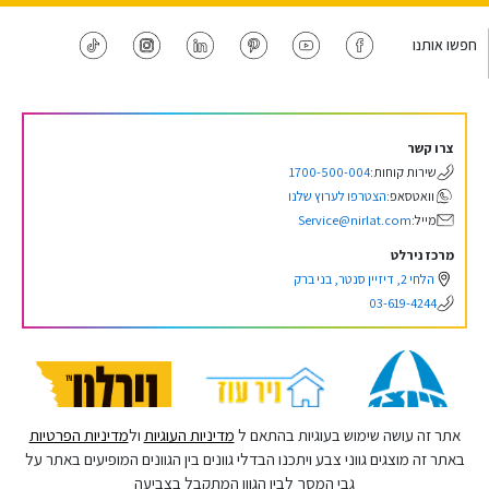
חפשו אותנו
צרו קשר
שירות קוחות:
1700-500-004
וואטסאפ:
הצטרפו לערוץ שלנו
מייל:
Service@nirlat.com
מרכז נירלט
הלחי 2, דיזיין סנטר, בני ברק
03-619-4244
אתר זה עושה שימוש בעוגיות בהתאם ל
מדיניות העוגיות
ול
מדיניות הפרטיות
באתר זה מוצגים גווני צבע ויתכנו הבדלי גוונים בין הגוונים המופיעים באתר על
גבי המסך לבין הגוון המתקבל בצביעה