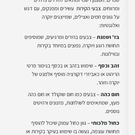
עיצוב שאבי שיק
ומרווחים.
צבעי הקירות
עשירים ומפנקים, עם דגש
על גוונים חמים ואצילים, שמייצגים יוקרה
ואלגנטיות:
עיצוב מינימליסטי
בז' ושמנת
– צבעים בהירים ומרגיעים, שמוסיפים
תחושת רוגע ויוקרה. נפוצים במיוחד בקירות
עיצוב סקנדינבי
ובווילונות.
זהב וכסף
– שימוש בזהב או בכסף בגימור פרטי
הריהוט או כאביזרי דקורציה מוסיף אלמנט של
עיצוב בוהו שיק
יוקרה וזוהר.
חום כהה
– צבעים כמו חום שוקולד או חום כהה
עיצוב תעשייתי
מעץ, שמתאימים לשולחנות, מזנונים ורהיטים
נוספים.
כחול מלכותי
– גוון כחול עמוק שיכול להוסיף
עיצוב כפרי
תחושת עוצמה, נעשה בו שימוש בעיקר בקירות או