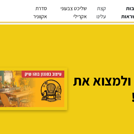
ות
קצת
שליכט צבעוני
סדרת
ראות
עלינו
אקרילי
אקווניר
ולמצוא את