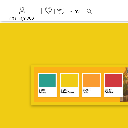
עב
כניסה/הרשמה