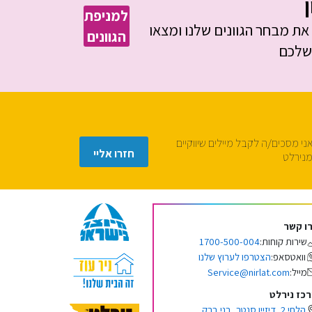
ן
למניפת
את מבחר הגוונים שלנו ומצאו
הגוונים
 שלכם
ני מסכים/ה לקבל מיילים שיווקיים
נירלט
ו קשר
1700-500-004
שירות קוחות:
הצטרפו לערוץ שלנו
וואטסאפ:
Service@nirlat.com
מייל:
כז נירלט
הלחי 2, דיזיין סנטר, בני ברק