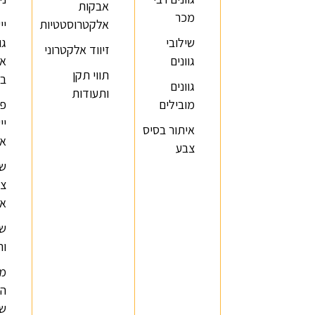
בקצב שנכון לך.
אבקות
מכר
אלקטרוסטטיות
יי
שילובי
גו
זיווד אלקטרוני
גוונים
אי
תווי תקן
בק
גוונים
ותעודות
מובילים
פג
יי
איתור בסיס
או
צבע
של
צב
אק
שא
ות
מה
הג
של