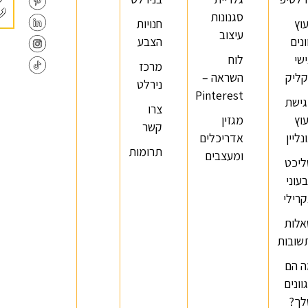
סגנונות
עוץ
חנויות
עיצוב
ונים
הצבע
שי
לוח
מרכז
ליק
השראה –
נירלט
Pinterest
ישת
צרו
עוץ
מגזין
קשר
נליין
אדריכלים
תרומות
ומעצבים
יכט
עוני
רילי
לות
שובות
 הם
וונים
ך?