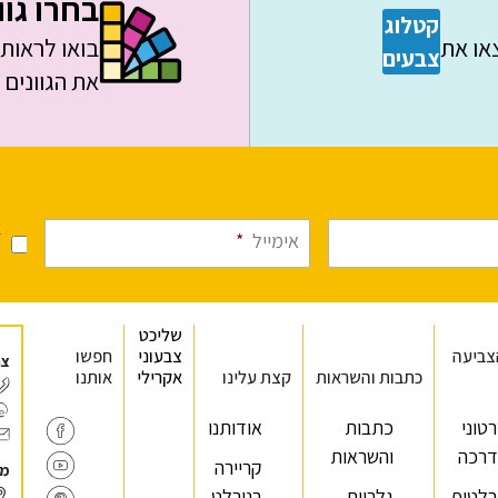
בחרו גוו
קטלוג
צאו את
בואו לראות 
צבעים
את הגוונים
א
אימייל
*
מ
שליכט
צביעה
צבעוני
חפשו
צר
כתבות והשראות
קצת עלינו
אקרילי
אותנו
טוני
כתבות
אודותנו
רכה
והשראות
קריירה
מר
רלטיפ
גלריית
בנירלט