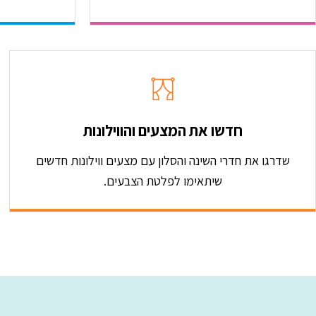
נגיעות רעננות אך לא
צעקניות
גווני אדמה מעושנים
–
שמשדרים חום, שורשיות
ונוכחות רכה
לוחות צבעים מומלצים לחדר
חדשו את המצעים והווילונות
עבודה בוהו שיק
שדרגו את חדרי השינה והסלון עם מצעים ווילונות חדשים
לוח טבעי וחמים
:
קיר: בז’
שיתאימו לפלטת הצבעים.
חמים או שמנת עם גוון אדמה |
ריהוט: עץ מלא בגוון טבעי |
טקסטיל: כריות טרקוטה, שטיח
חרדל, מקרמה לבן שבור
לוח נועז ועדין יחד
:
קיר: ירוק
זית או טורקיז אפרפר | נגיעות: