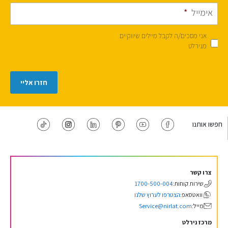
אימייל
*
אני מסכים/ה לקבל מיילים שיווקיים
מנירלט
חזרו אליי
חפשו אותנו
צרו קשר
שירות קוחות:
1700-500-004
וואטסאפ:
הצטרפו לערוץ שלנו
מייל:
Service@nirlat.com
מרכז נירלט