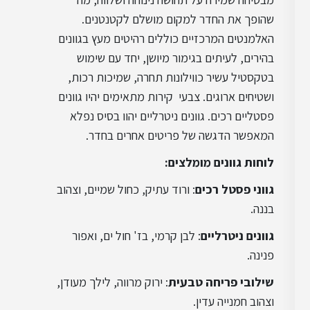
עיצוב פרובנס
שהופך את החדר למקום מושלם לקטנטנים.
האלמנטים המרכזיים כוללים רהיטים מעץ בגוונים
בהירים, לעיתים בגימור מיושן, יחד עם שימוש
עיצוב רטרו
בטקסטיל עשיר כווילונות תחרה, שמיכות רכות,
ושטיחים ארוגים. צבעי קירות מתאימים יהיו גוונים
פסטליים רכים. גוונים ניטרליים יהוו בסיס נפלא
עיצוב קלאסי
המאפשר הדגשה של פריטים אחרים בחדר.
לוחות גוונים מומלצים:
גווני פסטל רכים
: ורוד עתיק, כחול שמיים, וצהוב
בננה.
גוונים ניטרליים
: לבן קרמי, בז' חול ים, ואפור
פנינה.
שילובי פריחה טבעית
: ירוק מרווה, לילך מעודן,
וצהוב חמנייה עדין.