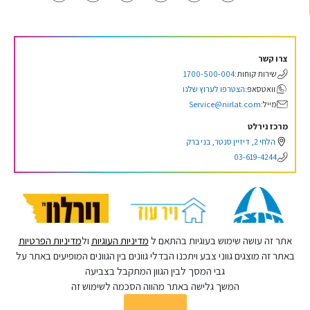
צרו קשר
שירות קוחות:
1700-500-004
וואטסאפ:
הצטרפו לערוץ שלנו
מייל:
Service@nirlat.com
מרכז נירלט
הלחי 2, דיזיין סנטר, בני ברק
03-619-4244
אתר זה עושה שימוש בעוגיות בהתאם ל
מדיניות העוגיות
ול
מדיניות הפרטיות
באתר זה מוצגים גווני צבע ויתכנו הבדלי גוונים בין הגוונים המופיעים באתר על
גבי המסך לבין הגוון המתקבל בצביעה
©נירלט, כל הזכויות שמורות
המשך גלישה באתר מהווה הסכמה לשימוש זה
תנאי שימוש
נגישות
מדיניות החברה