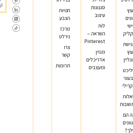
סגנונות
עוץ
חנויות
עיצוב
ונים
הצבע
שי
לוח
מרכז
ליק
השראה –
נירלט
Pinterest
ישת
צרו
עוץ
מגזין
קשר
נליין
אדריכלים
תרומות
ומעצבים
יכט
עוני
רילי
לות
שובות
 הם
וונים
ך?