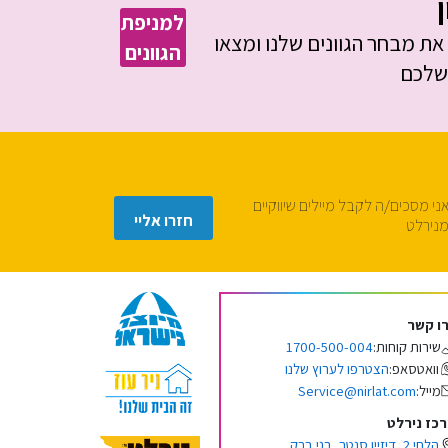
ן
למניפת
את מבחר הגוונים שלנו ומצאו
הגוונים
 שלכם
ני מסכים/ה לקבל מיילים שיווקיים
חזרו אליי
נירלט
ו קשר
1700-500-004
שירות קוחות:
הצטרפו לערוץ שלנו
וואטסאפ:
Service@nirlat.com
מייל:
כז נירלט
הלחי 2, דיזיין סנטר, בני ברק