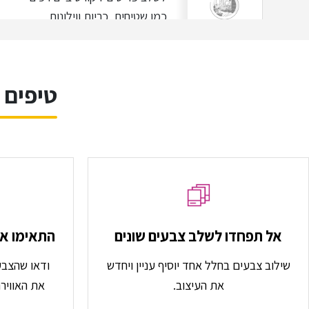
כמו שטיחים, כריות ווילונות,
עיצוב קלאסי
שמאזנים את הקווים החדים של
הסגנון.
לצבעי הקירות
תפקיד
מרכזי בעיצוב תעשייתי לחדרי
טיפים 
תינוקות. גוונים ניטרליים
ומעושנים כמו אפור בהיר, גווני
חול, לבן שבור או כחול מעושן
הם הבחירות הנפוצות ביותר.
כדי להוסיף חום ורכות, ניתן
לשלב אלמנטים דקורטיביים
בגוונים חמימים כמו חום עץ
טבעי או גוון חימר.
אל תפחדו לשלב צבעים שונים
התאימו את
לוחות צבעים מומלצים:
שילוב צבעים בחלל אחד יוסיף עניין ויחדש
ודאו שהצב
את העיצוב.
את האוויר
ניטרלי
:
אפור בהיר, לבן קרם,
וחום עץ טבעי.