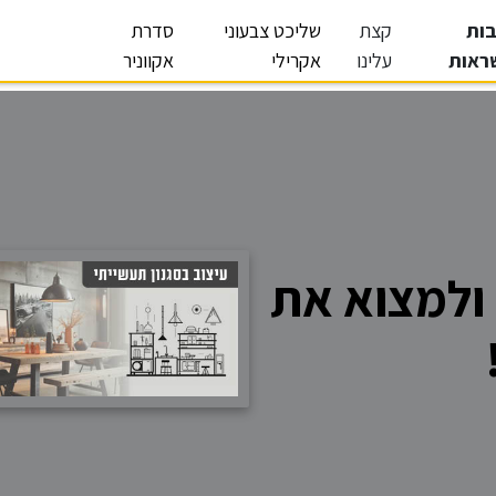
ות
קצת
שליכט צבעוני
סדרת
ראות
עלינו
אקרילי
אקווניר
ולמצוא את