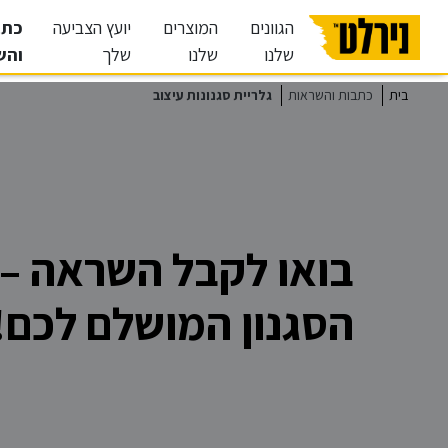
הגוונים
המוצרים
יועץ הצביעה
כתב
שלנו
שלנו
שלך
והש
בית
כתבות והשראות
גלריית סגנונות עיצוב
עיצוב מודרני
בואו לקבל השראה – 
עיצוב טוסקני
הסגנון המושלם לכם!
עיצוב וינטג'