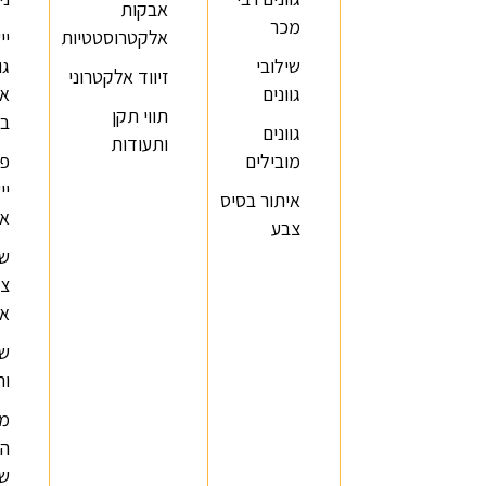
אבקות
מכר
אלקטרוסטטיות
יי
שילובי
גו
זיווד אלקטרוני
גוונים
אי
תווי תקן
בק
גוונים
ותעודות
מובילים
פג
יי
איתור בסיס
או
צבע
של
צב
אק
שא
ות
מה
הג
של