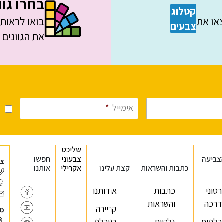
בחרו גוו
קטלוג
צאו את
בואו לראות 
צבעים
את הגוונים
א
אימייל
*
מ
שליכט
צביעה
צבעוני
חפשו
צר
כתבות והשראות
קצת עלינו
אקרילי
אותנו
טוני
כתבות
אודותנו
רכה
והשראות
קריירה
מר
רלטיפ
גלריית
בנירלט