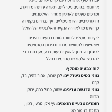
עיצוב מודרני
ארגונומי בגוונים ניטרליים, תאורה עדינה ומדויקת,
ומדפים מעטים לאחסון מסודר. האלמנטים
הדקורטיביים יהיו מינימליים, אך נבחרים בקפידה
עיצוב פרובנס
כך שיתרמו לאווירה הנקייה והאלגנטית של החלל.
לקירות מומלץ לבחור בגוונים רגועים ובהירים
עיצוב קלאסי
שמסייעים לתחושת מרחב ובהירות המתאימים
לסגנון זה. ניתן להוסיף נגיעות צבע מעודנות כדי
להדגיש אלמנטים מסוימים בחלל.
לוח צבעים מומלץ
:
גווני בסיס ניטרליים
:
לבן שבור, אפור בהיר, בז',
קרם
גווני הדגשה עדינים
:
שחור, כחול כהה, ירוק
מרווה
חומרים טבעיים תואמים
:
עץ אלון טבעי, בטון,
מתכת בגימור מט