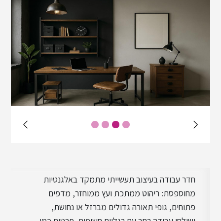
עיצוב בוהו שיק
עיצוב סקנדינבי
עיצוב מינימליסטי
עיצוב שאבי שיק
חדר עבודה בעיצוב תעשייתי מתמקד באלגנטיות
עיצוב ביופילי
מחוספסת: ריהוט ממתכת ועץ ממוחזר, מדפים
פתוחים, גופי תאורה גדולים מברזל או נחושת,
ושולחן עבודה רחב עם רגליים חשופות. פרטים כמו