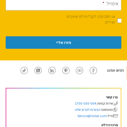
אימייל
*
אני מסכים/ה לקבל מיילים שיווקיים
מנירלט
חפשו אותנו
צרו קשר
שירות קוחות:
1700-500-004
וואטסאפ:
הצטרפו לערוץ שלנו
מייל:
Service@nirlat.com
מרכז נירלט