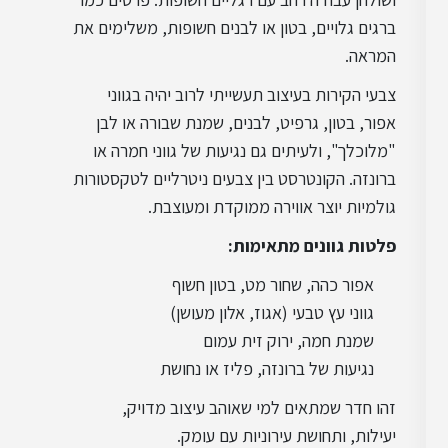
עיצוב רטרו
ברגים גלויים, בטון או לבנים חשופות, משלימים את
המראה.
עיצוב וינטג'
צבעי הקירות בעיצוב תעשייתי לרוב יהיה בגווני
אפור, בטון, גרפיט, לבנים, שמנת שבורה או לבן
"מלוכלך", ולעיתים גם נגיעות של גווני חמרה או
עיצוב טוסקני
ברונזה. הקונטרסט בין צבעים ניטרליים לטקסטורות
גולמיות יוצר אווירה ממוקדת ומעוצבת.
פלטות גוונים מתאימות
:
עיצוב מודרני
אפור כהה, שחור מט, בטון חשוף
גווני עץ טבעי (אגוז, אלון מעושן)
עיצוב פרובנס
שמנת חמה, ירוק זית עמום
נגיעות של ברונזה, פליז או נחושת
זהו חדר שמתאים למי שאוהב עיצוב מדויק,
עיצוב קלאסי
יעילות, ותחושת עירוניות עם עומק.